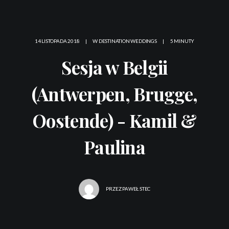
14 LISTOPADA 2018
|
W
DESTINATION WEDDINGS
|
5 MINUTY
Sesja w Belgii
(Antwerpen, Brugge,
Oostende) - Kamil &
Paulina
PRZEZ
PAWEŁ STEC