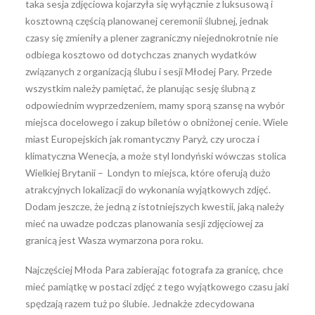
taka sesja zdjęciowa kojarzyła się wyłącznie z luksusową i
kosztowną częścią planowanej ceremonii ślubnej, jednak
czasy się zmieniły a plener zagraniczny niejednokrotnie nie
odbiega kosztowo od dotychczas znanych wydatków
związanych z organizacją ślubu i sesji Młodej Pary. Przede
wszystkim należy pamiętać, że planując sesję ślubną z
odpowiednim wyprzedzeniem, mamy sporą szansę na wybór
miejsca docelowego i zakup biletów o obniżonej cenie. Wiele
miast Europejskich jak romantyczny Paryż, czy urocza i
klimatyczna Wenecja, a może styl londyński wówczas stolica
Wielkiej Brytanii – Londyn to miejsca, które oferują dużo
atrakcyjnych lokalizacji do wykonania wyjątkowych zdjęć.
Dodam jeszcze, że jedną z istotniejszych kwestii, jaką należy
mieć na uwadze podczas planowania sesji zdjęciowej za
granicą jest Wasza wymarzona pora roku.
Najczęściej Młoda Para zabierając fotografa za granicę, chce
mieć pamiątkę w postaci zdjęć z tego wyjątkowego czasu jaki
spędzają razem tuż po ślubie. Jednakże zdecydowana