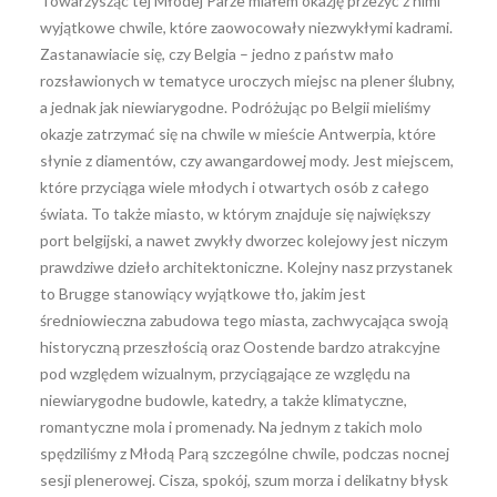
Towarzysząc tej Młodej Parze miałem okazję przeżyć z nimi
wyjątkowe chwile, które zaowocowały niezwykłymi kadrami.
Zastanawiacie się, czy Belgia – jedno z państw mało
rozsławionych w tematyce uroczych miejsc na plener ślubny,
a jednak jak niewiarygodne. Podróżując po Belgii mieliśmy
okazje zatrzymać się na chwile w mieście Antwerpia, które
słynie z diamentów, czy awangardowej mody. Jest miejscem,
które przyciąga wiele młodych i otwartych osób z całego
świata. To także miasto, w którym znajduje się największy
port belgijski, a nawet zwykły dworzec kolejowy jest niczym
prawdziwe dzieło architektoniczne. Kolejny nasz przystanek
to Brugge stanowiący wyjątkowe tło, jakim jest
średniowieczna zabudowa tego miasta, zachwycająca swoją
historyczną przeszłością oraz Oostende bardzo atrakcyjne
pod względem wizualnym, przyciągające ze względu na
niewiarygodne budowle, katedry, a także klimatyczne,
romantyczne mola i promenady. Na jednym z takich molo
spędziliśmy z Młodą Parą szczególne chwile, podczas nocnej
sesji plenerowej. Cisza, spokój, szum morza i delikatny błysk