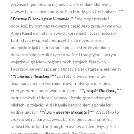
w czasach gonienia za najnowszymi trendami ślubnymi,
zawsze bardzo mnie porusza. Pan Młody, jako Cechmistrz
***
[ Bractwa Flisackiego w Ulanowie ]***
nie mógł przecież
dopuścić, by pominąć tak ważną część Jego życia w tym dniu.
Ania i Kamil pamiętali o swoich korzeniach, tożsamości i w
fantastyczny sposób połączyli to, co nowoczesne i
przepiękne (jak na przykład cudna, misternie zdobiona,
delikatna suknia Ani) z tym co ważne i tradycyjne – w tym
wyjątkowi goście w regionalnych strojach flisackich,
tworzący barwny szpaler ciągnący się za ołtarzem, elementy
***[ biesiady flisackiej ]***
za stołami weselnymi przy
akompaniamencie instrumentów, tradycyjne oczepiny
energetycznie poprowadzone przez
***[ zespół The Brox ]***
pełne śmiechu i dobrej zabawy. Licznie zgromadzonych
bliskich i przyjaciół Ani i Kamila bez problemu pomieścił i
godnie ugościł
***[ Dom weselny Brocante ]***
Wszystko to
złożyło się na barwną, żywą, bardzo emocjonalną, pełną
radości historię, której mogłem być świadkiem. Myślę, że to
super wskazówka dla przyszłych Par Młodych – nie