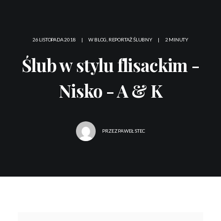
26 LISTOPADA 2018
|
W
BLOG
,
REPORTAŻ ŚLUBNY
|
2 MINUTY
Ślub w stylu flisackim -
Nisko - A & K
PRZEZ
PAWEŁ STEC