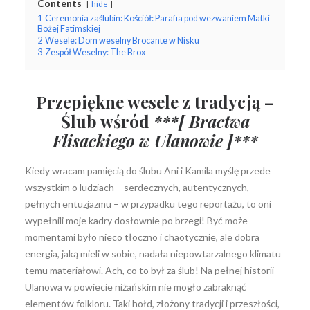
Contents
hide
1
Ceremonia zaślubin: Kościół: Parafia pod wezwaniem Matki
Bożej Fatimskiej
2
Wesele: Dom weselny Brocante w Nisku
3
Zespół Weselny: The Brox
Wyszukiwanie
Przepiękne wesele z tradycją –
Ślub wśród
***[ Bractwa
Flisackiego w Ulanowie ]***
Kiedy wracam pamięcią do ślubu Ani i Kamila myślę przede
wszystkim o ludziach – serdecznych, autentycznych,
pełnych entuzjazmu – w przypadku tego reportażu, to oni
wypełnili moje kadry dosłownie po brzegi! Być może
momentami było nieco tłoczno i chaotycznie, ale dobra
energia, jaką mieli w sobie, nadała niepowtarzalnego klimatu
temu materiałowi. Ach, co to był za ślub!
Na pełnej historii
Ulanowa w powiecie
niżańskim
nie mogło zabraknąć
elementów folkloru.
Taki hołd, złożony tradycji i przeszłości,