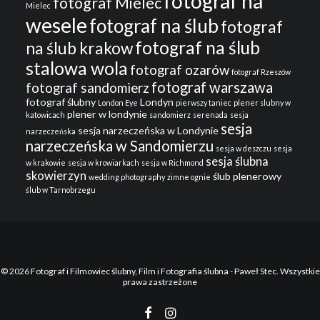
fotograf na
fotograf Mielec
Mielec
wesele
fotograf na ślub
fotograf
fotograf na ślub
na ślub krakow
stalowa wola
fotograf ozarów
fotograf Rzeszów
fotograf warszawa
fotograf sandomierz
fotograf ślubny
Londyn
London Eye
pierwszy taniec
plener slubny w
plener w londynie
katowicach
sandomierz
serenada
sesja
sesja
sesja narzeczeńska w Londynie
narzeczeńska
narzeczeńska w Sandomierzu
sesja w deszczu
sesja
sesja ślubna
w krakowie
sesja w krowiarkach
sesja w Richmond
skowierzyn
ślub plenerowy
wedding photography
zimne ognie
ślub w Tarnobrzegu
© 2026 Fotograf i Filmowiec ślubny, Film i Fotografia ślubna - Paweł Stec. Wszystkie
prawa zastrzeżone