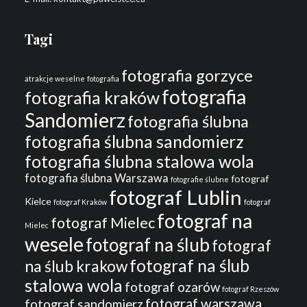
Tagi
fotografia gorzyce
atrakcje weselne
fotografia
fotografia
fotografia kraków
Sandomierz
fotografia ślubna
fotografia ślubna sandomierz
fotografia ślubna stalowa wola
fotografia ślubna Warszawa
fotograf
fotografie ślubne
fotograf Lublin
Kielce
fotograf Kraków
fotograf
fotograf na
fotograf Mielec
Mielec
wesele
fotograf na ślub
fotograf
fotograf na ślub
na ślub krakow
stalowa wola
fotograf ozarów
fotograf Rzeszów
fotograf warszawa
fotograf sandomierz