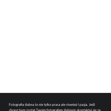
Ślub w Gorzycach |TOP 1
Wesele w plenerze
Prawdziwą radością dla fotografa ślubnego jest
Para, która jest otwarta na…
przez Paweł Stec
Fotografia ślubna to nie tylko praca ale również i pasja. Jeśli
chcesz bym został Twoim fotografem ślubnym skontaktuj się ze