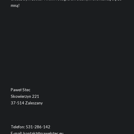
mną!
Paweł Stec
Skowierzyn 221
37-514 Zaleszany
Telefon:
531-286-142
E-mail:
kontakt@pawelstec.eu