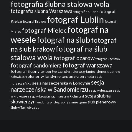
fotografia ślubna stalowa wola
fotografia ślubna Warszawa
fotograf
fotografie ślubne
fotograf Lublin
Kielce
fotograf Kraków
fotograf
fotograf na
fotograf Mielec
Mielec
wesele
fotograf na ślub
fotograf
fotograf na ślub
na ślub krakow
stalowa wola
fotograf ozarów
fotograf Rzeszów
fotograf warszawa
fotograf sandomierz
fotograf ślubny
Londyn
London Eye
pierwszy taniec
plener slubny w
plener w londynie
katowicach
sandomierz
serenada
sesja
sesja
sesja narzeczeńska w Londynie
narzeczeńska
narzeczeńska w Sandomierzu
sesja w deszczu
sesja
sesja ślubna
w krakowie
sesja w krowiarkach
sesja w Richmond
skowierzyn
ślub plenerowy
wedding photography
zimne ognie
ślub w Tarnobrzegu