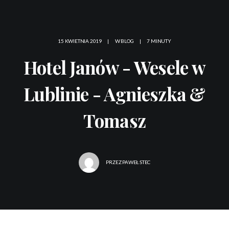
15 KWIETNIA 2019
|
W
BLOG
|
7 MINUTY
Hotel Janów - Wesele w
Lublinie - Agnieszka &
Tomasz
PRZEZ
PAWEŁ STEC