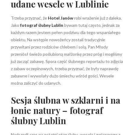
udane wesele w Lublinie
Trzeba przyznać, że
Hotel Janów
robi wrażenie już z daleka.
Jako
fotograf ślubny Lublin
bywam tutaj często, jednak za
każdym razem jestem pełen podziwu dla tego wspaniałego
obiektu. Na wstępie nowożeńcy zostali tradycyjnie
przywitani przez rodziców chlebem i solą. Pan Młody
przeniósł świeżo poślubioną małżonkę przez próg i mogliśmy
już zacząć zabawę. Spora część ślubnego reportażu to zdjęcia
z zabaw oczepinowych, trzeba przyznać, że były naprawdę
zabawne i wywołały dużo śmiechu wśród gości. Wesele
można zaliczyć do udanych.
Sesja ślubna w szklarni i na
łonie natury – fotograf
ślubny Lublin
Nadszedł czas na ostatni etap ślubu, wesela i związanego z