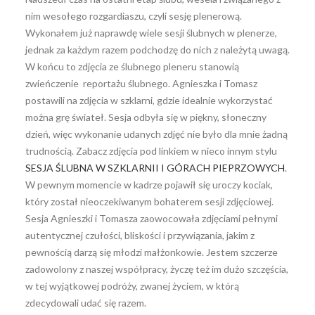
nim wesołego rozgardiaszu, czyli sesję plenerową.
Wykonałem już naprawdę wiele sesji ślubnych w plenerze,
jednak za każdym razem podchodzę do nich z należytą uwagą.
W końcu to zdjęcia ze ślubnego pleneru stanowią
zwieńczenie reportażu ślubnego. Agnieszka i Tomasz
postawili na zdjęcia w szklarni, gdzie idealnie wykorzystać
można grę świateł. Sesja odbyła się w piękny, słoneczny
dzień, więc wykonanie udanych zdjęć nie było dla mnie żadną
trudnością. Zabacz zdjęcia pod linkiem w nieco innym stylu
SESJA ŚLUBNA W SZKLARNII I GÓRACH PIEPRZOWYCH
.
W pewnym momencie w kadrze pojawił się uroczy kociak,
który został nieoczekiwanym bohaterem sesji zdjęciowej.
Sesja Agnieszki i Tomasza zaowocowała zdjęciami pełnymi
autentycznej czułości, bliskości i przywiązania, jakim z
pewnością darzą się młodzi małżonkowie. Jestem szczerze
zadowolony z naszej współpracy, życzę też im dużo szczęścia,
w tej wyjątkowej podróży, zwanej życiem, w którą
zdecydowali udać się razem.