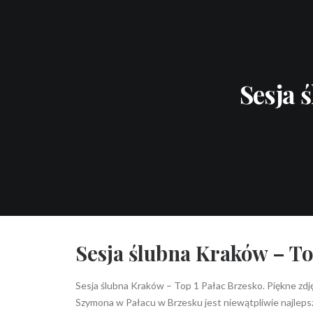
BLOG
PORTFOLIO
WARSZTATY
Sesja 
Sesja ślubna Kraków – To
Sesja ślubna Kraków – Top 1 Pałac Brzesko. Piękne zdję
Szymona w Pałacu w Brzesku jest niewątpliwie najleps