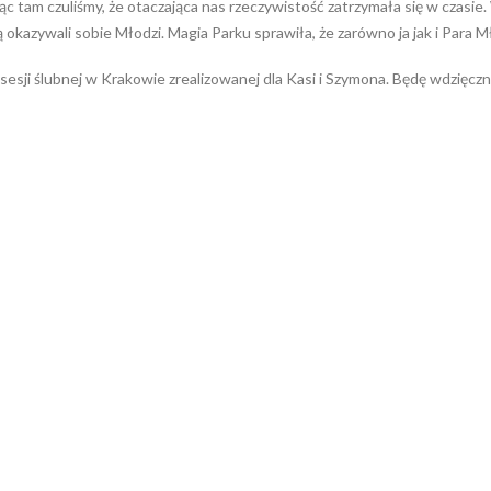
c tam czuliśmy, że otaczająca nas rzeczywistość zatrzymała się w czasie
 okazywali sobie Młodzi. Magia Parku sprawiła, że zarówno ja jak i Para 
sji ślubnej w Krakowie zrealizowanej dla Kasi i Szymona. Będę wdzięczny,