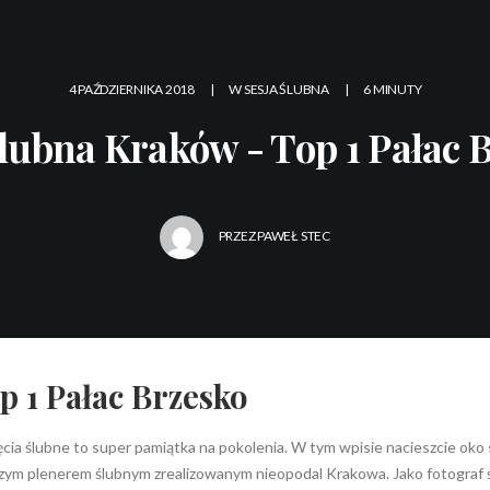
OFERTA
4 PAŹDZIERNIKA 2018
|
W
SESJA ŚLUBNA
|
6 MINUTY
ślubna Kraków - Top 1 Pałac 
PRZEZ
PAWEŁ STEC
p 1 Pałac Brzesko
cia ślubne to super pamiątka na pokolenia. W tym wpisie nacieszcie oko 
zym plenerem ślubnym zrealizowanym nieopodal Krakowa. Jako fotograf śl