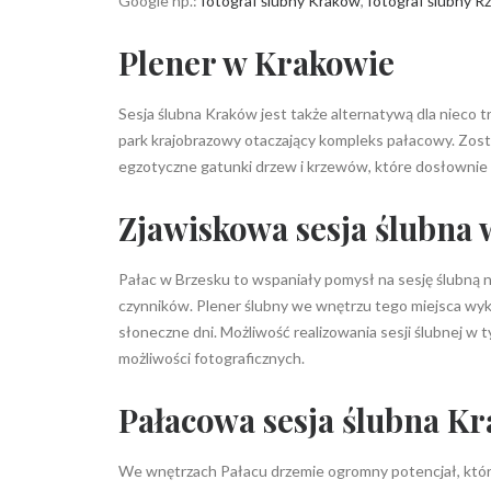
Google np.:
fotograf ślubny Kraków
,
fotograf ślubny 
Plener w Krakowie
Sesja ślubna Kraków jest także alternatywą dla nieco 
park krajobrazowy otaczający kompleks pałacowy. Zos
egzotyczne gatunki drzew i krzewów, które dosłownie z
Zjawiskowa sesja ślubna 
Pałac w Brzesku to wspaniały pomysł na sesję ślubną ni
czynników. Plener ślubny we wnętrzu tego miejsca wy
słoneczne dni. Możliwość realizowania sesji ślubnej w
możliwości fotograficznych.
Pałacowa sesja ślubna K
We wnętrzach Pałacu drzemie ogromny potencjał, któr