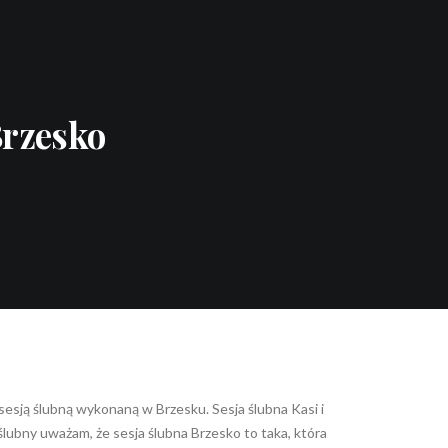
O MNIE
PORADNIK ŚLUBNY
STREFA KLIENTA
FA
Brzesko
sesją ślubną wykonaną w Brzesku. Sesja ślubna Kasi i
ubny uważam, że sesja ślubna Brzesko to taka, która