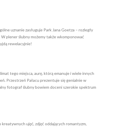
gólne uznanie zasługuje Park Jana Goetza – rozległy
cią. W plener ślubny możemy także wkomponować
yjdą rewelacyjnie!
imat tego miejsca, aurę, którą emanuje i wiele innych
. Przestrzeń Pałacu prezentuje się genialnie w
nalny fotograf ślubny bowiem doceni szerokie spektrum
 kreatywnych ujęć, zdjęć oddających romantyzm,