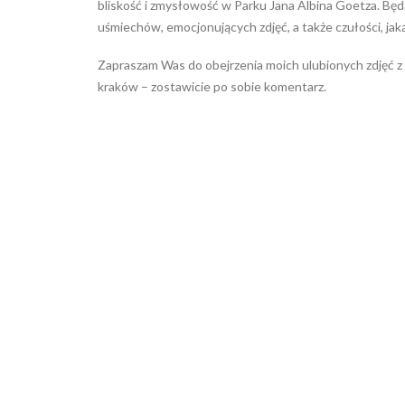
bliskość i zmysłowość w Parku Jana Albina Goetza. Będą
uśmiechów, emocjonujących zdjęć, a także czułości, jaką
Zapraszam Was do obejrzenia moich ulubionych zdjęć z se
kraków – zostawicie po sobie komentarz.