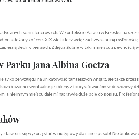
Rzeszów
,
fotograf ślubny Stalowa Wola
.
tradycyjnych sesji plenerowych. W kontekście Pałacu w Brzesku, na szcze
tał on założony końcem XIX wieku lecz wciąż zachwyca bujną roślinnoś
apierają dech w piersiach. Zdjęcia ślubne w takim miejscu z pewnością w
w Parku Jana Albina Goetza
e tylko ze względu na unikatowość tamtejszych wnętrz, ale także przez kl
klucza bowiem ewentualne problemy z fotografowaniem w deszczowy dzień
 tym, a nie innym miejscu daje mi naprawdę duże pole do popisu. Profesjo
raków
y starałem się wykorzystać w nietypowy dla mnie sposób! Nie brakowało