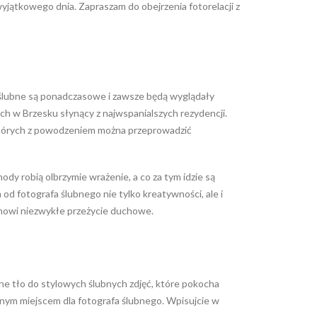
jątkowego dnia. Zapraszam do obejrzenia fotorelacji z
 ślubne są ponadczasowe i zawsze będą wyglądały
 w Brzesku słynący z najwspanialszych rezydencji.
których z powodzeniem można przeprowadzić
dy robią olbrzymie wrażenie, a co za tym idzie są
d fotografa ślubnego nie tylko kreatywności, ale i
anowi niezwykłe przeżycie duchowe.
ne tło do stylowych ślubnych zdjęć, które pokocha
tnym miejscem dla fotografa ślubnego. Wpisujcie w