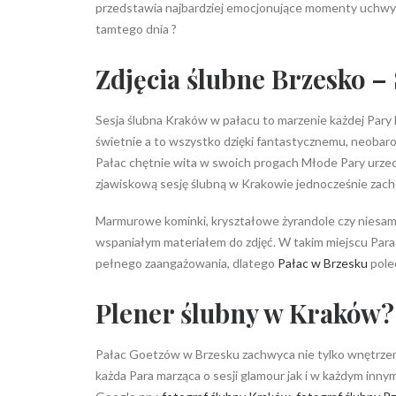
przedstawia najbardziej emocjonujące momenty uchwycon
tamtego dnia ?
Zdjęcia ślubne
Brzesko – 
Sesja ślubna Kraków w pałacu to marzenie każdej Pary
świetnie a to wszystko dzięki fantastycznemu, neoba
Pałac chętnie wita w swoich progach Młode Pary urze
zjawiskową sesję ślubną w Krakowie jednocześnie zac
Marmurowe kominki, kryształowe żyrandole czy niesamowi
wspaniałym materiałem do zdjęć. W takim miejscu Para 
pełnego zaangażowania, dlatego
Pałac w Brzesku
pole
Plener ślubny w Kraków?
Pałac Goetzów w Brzesku zachwyca nie tylko wnętrzem,
każda Para marząca o sesji glamour jak i w każdym inn