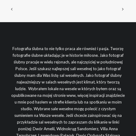
Fotografia ślubna to nie tylko praca ale również i pasja. Tworzę
fotografie ślubne układając je w historie miłosne. Jako fotograf
ślubny pracuje w wielu rejonach, ale najczęściej w południowej
Polsce. Jeśli szukasz najlepszej sali weselnej to jako fotograf
ślubny mam dla Was listę sal weselnych. Jako fotograf ślubny
najważniejszy w salach weselnych jest klimat, który tworzą
ludzie. Wybrałem lokale na wesele w których byłem oraz są
opublikowane na mojej stronie www, więcej inspiracji znajdziecie
u mnie pod hasłem w strefie klienta lub na spotkaniu w moim
studio. Wybrane sale weselne mogę polecić z czystym
sumieniem na Wasze wesele. Jeśli chcecie zainspirować się na
przykładzie sal weselnych to zapraszam do klikanie w linki
poniżej:
Dwór Amelii
,
Widnokrąg Sandomierz
,
Villa Anna
Tarnobrzeg
,
Lawendowy Pałacyk,
Dwór Ordynata Stalowa