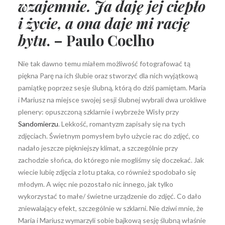
wzajemnie. Ja daję jej ciepło
i życie, a ona daje mi rację
bytu
. –
Paulo Coelho
Nie tak dawno temu miałem możliwość fotografować tą
piękna Parę na ich ślubie oraz stworzyć dla nich wyjątkową
pamiątkę poprzez sesje ślubną, którą do dziś pamiętam. Maria
i Mariusz na miejsce swojej sesji ślubnej wybrali dwa urokliwe
plenery: opuszczoną szklarnie i wybrzeże Wisły przy
Sandomierzu
. Lekkość, romantyzm zapisały się na tych
zdjęciach. Świetnym pomysłem było użycie rac do zdjęć, co
nadało jeszcze piękniejszy klimat, a szczególnie przy
zachodzie słońca, do którego nie mogliśmy się doczekać. Jak
wiecie lubię zdjęcia z lotu ptaka, co również spodobało się
młodym. A więc nie pozostało nic innego, jak tylko
wykorzystać to małe/ świetne urządzenie do zdjęć. Co dało
zniewalający efekt, szczególnie w szklarni. Nie dziwi mnie, że
Maria i Mariusz wymarzyli sobie bajkową sesję ślubną właśnie