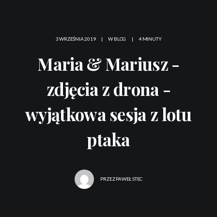
3 WRZEŚNIA 2019
|
W
BLOG
|
4 MINUTY
Maria & Mariusz -
zdjęcia z drona -
wyjątkowa sesja z lotu
ptaka
PRZEZ
PAWEŁ STEC