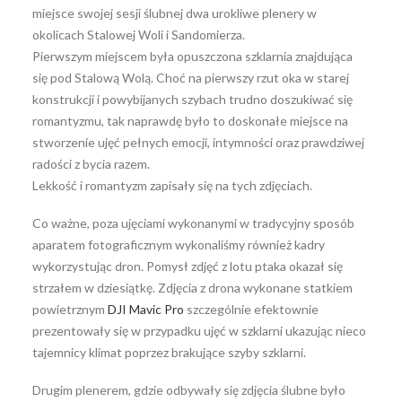
miejsce swojej sesji ślubnej dwa urokliwe plenery w
okolicach Stalowej Woli i Sandomierza.
Pierwszym miejscem była opuszczona szklarnia znajdująca
się pod Stalową Wolą. Choć na pierwszy rzut oka w starej
konstrukcji i powybijanych szybach trudno doszukiwać się
romantyzmu, tak naprawdę było to doskonałe miejsce na
stworzenie ujęć pełnych emocji, intymności oraz prawdziwej
radości z bycia razem.
Lekkość i romantyzm zapisały się na tych zdjęciach.
Co ważne, poza ujęciami wykonanymi w tradycyjny sposób
aparatem fotograficznym wykonaliśmy również kadry
wykorzystując dron. Pomysł zdjęć z lotu ptaka okazał się
strzałem w dziesiątkę. Zdjęcia z drona wykonane statkiem
powietrznym
DJI Mavic Pro
szczególnie efektownie
prezentowały się w przypadku ujęć w szklarni ukazując nieco
tajemnicy klimat poprzez brakujące szyby szklarni.
Drugim plenerem, gdzie odbywały się zdjęcia ślubne było