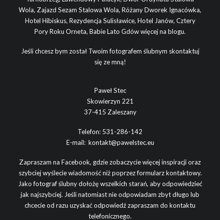
Wola
,
Zajazd Sezam Stalowa Wola
,
Różany Dworek Ignacówka
,
Hotel Hibiskus
,
Rezydencja Sulisławice
,
Hotel Janów
,
Cztery
Pory Roku Orneta
,
Babie Lato Gdów
więcej na blogu.
Jeśli chcesz bym został Twoim fotografem ślubnym skontaktuj
się ze mną!
Paweł Stec
Skowierzyn 221
37-415 Zaleszany
Telefon:
531-286-142
E-mail:
kontakt@pawelstec.eu
Zapraszam na Facebook, gdzie zobaczycie więcej inspiracji oraz
szybciej wyślecie wiadomość niż poprzez formularz kontaktowy.
Jako fotograf ślubny dołożę wszelkich starań, aby odpowiedzieć
jak najszybciej. Jeśli natomiast nie odpowiadam zbyt długo lub
chcecie od razu uzyskać odpowiedź zapraszam do kontaktu
telefonicznego.