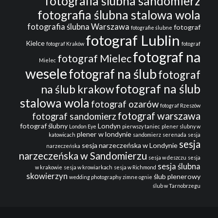
fotografia ślubna sandomierz
fotografia ślubna stalowa wola
fotografia ślubna Warszawa
fotograf
fotografie ślubne
fotograf Lublin
Kielce
fotograf Kraków
fotograf
fotograf na
fotograf Mielec
Mielec
wesele
fotograf na ślub
fotograf
fotograf na ślub
na ślub krakow
stalowa wola
fotograf ozarów
fotograf Rzeszów
fotograf warszawa
fotograf sandomierz
fotograf ślubny
Londyn
London Eye
pierwszy taniec
plener slubny w
plener w londynie
katowicach
sandomierz
serenada
sesja
sesja
sesja narzeczeńska w Londynie
narzeczeńska
narzeczeńska w Sandomierzu
sesja w deszczu
sesja
sesja ślubna
w krakowie
sesja w krowiarkach
sesja w Richmond
skowierzyn
ślub plenerowy
wedding photography
zimne ognie
ślub w Tarnobrzegu