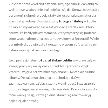
Z biciem serca wyczekujesz dnia swojego ślubu? Zaplanuj to
wyjątkowe wydarzenie, najlepiej jak się da. Spraw, by zdjęcia z
ceremonii ślubnej i wesela stały się wspaniałą pamiątką dla
was i całej rodziny. Doświadczony
fotograf ślubny –
Lublin
powinien wykazywać się kreatywnością i refleksem, który
sprawi, że każdy piękny moment, który wydarzy się podczas
tego wspaniałego dnia, został utrwalony na fotografii. Wiele
par młodych, powierzyło tworzenie wspomnień, właśnie mi.
Interesuje cię zakres moich usług?
Jako profesjonalny
fotograf ślubny Lublin
wykorzystuję w
swojej pracy wysokiej klasy sprzęt fotograficzny, dzięki
któremu zdjęcia przeze mnie wykonane uświetniają ślubne
albumy. Do każdego zlecenia podchodzę z dużym
zaangażowaniem, dzieląc razem z wami radość i wzruszenie
podczas tego, wyjątkowego dla was dnia. Praca stanowi dla
mnie wielką pasję, każdego dnia staram się realizować ją,
najlepiej jak potrafię.