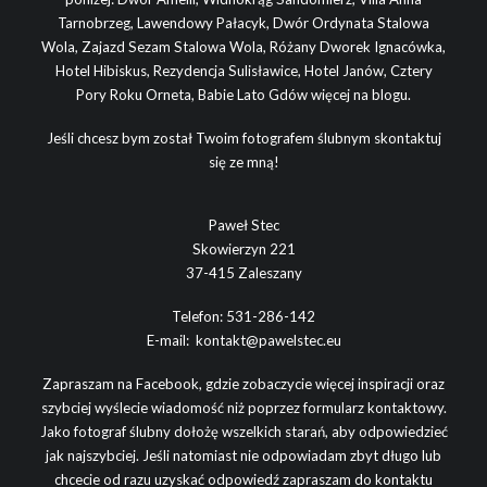
Tarnobrzeg
,
Lawendowy Pałacyk,
Dwór Ordynata Stalowa
Wola
,
Zajazd Sezam Stalowa Wola
,
Różany Dworek Ignacówka
,
Hotel Hibiskus
,
Rezydencja Sulisławice
,
Hotel Janów
,
Cztery
Pory Roku Orneta
,
Babie Lato Gdów
więcej na blogu.
Jeśli chcesz bym został Twoim fotografem ślubnym skontaktuj
się ze mną!
Paweł Stec
Skowierzyn 221
37-415 Zaleszany
Telefon:
531-286-142
E-mail:
kontakt@pawelstec.eu
Zapraszam na Facebook, gdzie zobaczycie więcej inspiracji oraz
szybciej wyślecie wiadomość niż poprzez formularz kontaktowy.
Jako fotograf ślubny dołożę wszelkich starań, aby odpowiedzieć
jak najszybciej. Jeśli natomiast nie odpowiadam zbyt długo lub
chcecie od razu uzyskać odpowiedź zapraszam do kontaktu